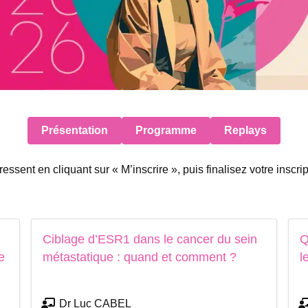
Présentation
Programme
Replays
ssent en cliquant sur « M’inscrire », puis finalisez votre inscri
Ciblage d’ESR1 dans le cancer du sein
Q
e
métastatique : quand et comment ?
l
Dr Luc CABEL