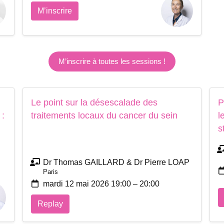
M’inscrire
M’inscrire à toutes les sessions !
Le point sur la désescalade des
P
 :
traitements locaux du cancer du sein
l
s
Dr Thomas GAILLARD & Dr Pierre LOAP
Paris
mardi 12 mai 2026 19:00 – 20:00
Replay