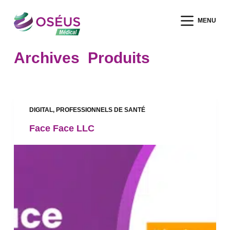
P
MENU
a
s
s
Archives
Produits
e
r
a
u
DIGITAL
,
PROFESSIONNELS DE SANTÉ
c
Face Face LLC
o
n
t
e
n
u