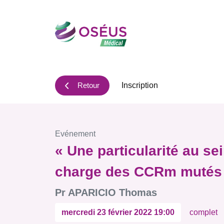
P
a
s
s
e
r
Retour
Inscription
a
u
c
o
Evénement
n
« Une particularité au s
t
e
charge des CCRm mutés
n
Pr APARICIO Thomas
u
mercredi 23 février 2022 19:00
complet