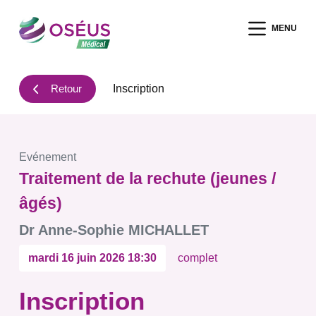
P
MENU
a
s
s
Retour
Inscription
e
r
a
u
Evénement
c
Traitement de la rechute (jeunes /
o
n
âgés)
t
Dr Anne-Sophie MICHALLET
e
n
mardi 16 juin 2026 18:30
complet
u
Inscription