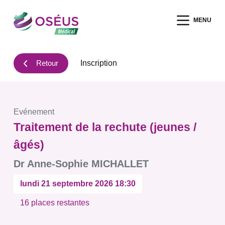
P
MENU
a
s
s
Retour
Inscription
e
r
a
u
Evénement
c
Traitement de la rechute (jeunes /
o
n
âgés)
t
Dr Anne-Sophie MICHALLET
e
n
lundi 21 septembre 2026 18:30
u
16 places restantes