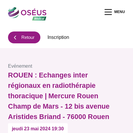
P
MENU
a
s
s
Retour
Inscription
e
r
a
u
Evénement
c
ROUEN : Echanges inter
o
n
régionaux en radiothérapie
t
thoracique | Mercure Rouen
e
Champ de Mars - 12 bis avenue
n
u
Aristides Briand - 76000 Rouen
jeudi 23 mai 2024 19:30