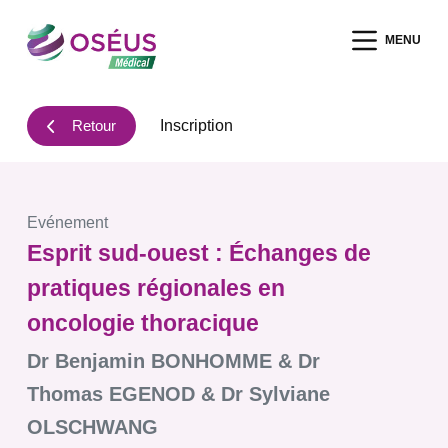
P
MENU
a
s
s
Retour
Inscription
e
r
a
u
Evénement
c
Esprit sud-ouest : Échanges de
o
n
pratiques régionales en
t
oncologie thoracique
e
Dr Benjamin BONHOMME & Dr
n
u
Thomas EGENOD & Dr Sylviane
OLSCHWANG